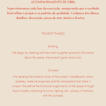
ACOMPANHAMENTO DE OBRA
Supervisionamos cada fase da execução, assegurando que o resultado
final reflete o projeto e os padrões de qualidade. Cuidamos dos últimos
detalhes: decoração, peças de arte, têxteis e ilumina
ção.
PROJECT PHASES
Briefing
We begin by meeting with the client to gather essential information
about the space, the project's goals and vision.
Concept
We develop the creative vision of the project: moodboard, colour
palettes, material proposals and the atmosphere that make it
unique. We define the functional organisation of the space through
layout studies indicating furniture, lighting, etc., always in harmony
with the concept.